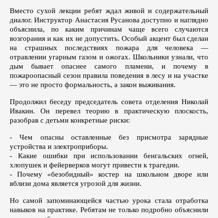
Вместо сухой лекции ребят ждал живой и содержательный
диалог. Инструктор Анастасия Русанова доступно и наглядно
объяснила, по каким причинам чаще всего случаются
возгорания и как их не допустить. Особый акцент был сделан
на страшных последствиях пожара для человека —
отравлении угарным газом и ожогах. Школьники узнали, что
дым бывает опаснее самого пламени, и почему в
пожароопасный сезон правила поведения в лесу и на участке
— это не просто формальность, а закон выживания.
Продолжил беседу председатель совета отделения Николай
Ивакин. Он перевел теорию в практическую плоскость,
разобрав с детьми конкретные риски:
- Чем опасны оставленные без присмотра зарядные
устройства и электроприборы.
- Какие ошибки при использовании бенгальских огней,
хлопушек и фейерверков могут привести к трагедии.
- Почему «безобидный» костер на школьном дворе или
вблизи дома является угрозой для жизни.
Но самой запоминающейся частью урока стала отработка
навыков на практике. Ребятам не только подробно объяснили